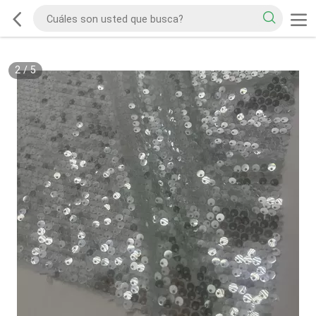
2
/
5