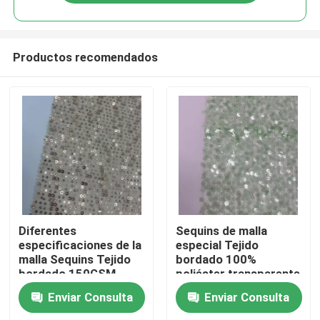
Productos recomendados
Inicio
Diferentes
Sequins de malla
especificaciones de la
especial Tejido
malla Sequins Tejido
bordado 100%
Sobre nosotros
bordado 150GSM
poliéster transparente
bordado para mujeres
verde único para
Enviar Consulta
Enviar Consulta
vestidos
mujeres vestidos de
Contactos
fiesta