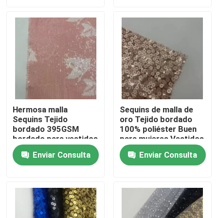
Productos
Vídeos
Terry Fabric francés
Hermosa malla
Sequins de malla de
Sequins Tejido
oro Tejido bordado
Tela viscosa de lino
bordado 395GSM
100% poliéster Buen
bordado para vestidos
para mujeres Vestidos
de fiesta
de fiesta
Tela polar del paño grueso y suave
Enviar Consulta
Enviar Consulta
Shell Fabric suave
Tejido de bordado de algodón