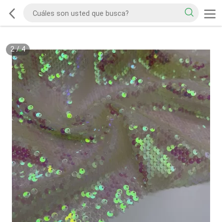
2
/
4