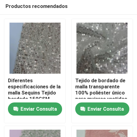
Productos recomendados
Diferentes
Tejido de bordado de
especificaciones de la
malla transparente
malla Sequins Tejido
100% poliéster único
En casa
bordado 150GSM
para mujeres vestidos
bordado para mujeres
de fiesta
Enviar Consulta
Enviar Consulta
vestidos
Productos
Los vídeos