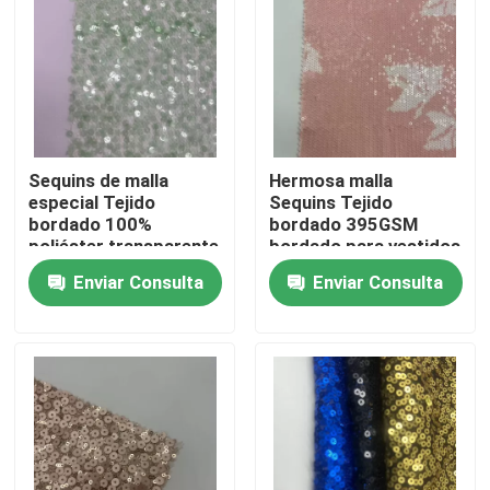
Sobre nosotros
Recorrido por la fábrica
Sequins de malla
Hermosa malla
Control de calidad
especial Tejido
Sequins Tejido
bordado 100%
bordado 395GSM
poliéster transparente
bordado para vestidos
verde único para
de fiesta
Contacta con nosotros
Enviar Consulta
Enviar Consulta
mujeres vestidos de
fiesta
Solicitar una cita
Terry Fabric francés
Tela viscosa de lino