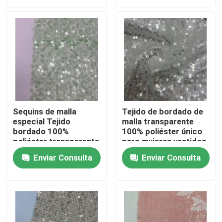
Sobre nosotros
Recorrido por la fábrica
Control de calidad
Sequins de malla
Tejido de bordado de
especial Tejido
malla transparente
Contacta con nosotros
bordado 100%
100% poliéster único
poliéster transparente
para mujeres vestidos
verde único para
de fiesta
Solicitar una cita
Enviar Consulta
Enviar Consulta
mujeres vestidos de
fiesta
Terry Fabric francés
Tela viscosa de lino