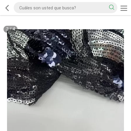
2
/
4