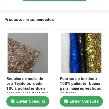
Productos recomendados
En casa
Sequins de malla de
Fabrica de bordado
oro Tejido bordado
100% poliéster buena
100% poliéster Buen
para mujeres vestidos
Productos
para mujeres Vestidos
de fiesta
de fiesta
Enviar Consulta
Enviar Consulta
Los vídeos