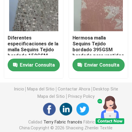
Tela polar del paño grueso y suave
Shell Fabric suave
Diferentes
Hermosa malla
especificaciones de la
Sequins Tejido
malla Sequins Tejido
bordado 395GSM
Tejido de bordado de algodón
bordado 150GSM
bordado para vestidos
bordado para mujeres
de fiesta
Enviar Consulta
Enviar Consulta
vestidos
Tela del bordado de las lentejuelas
Inicio
Mapa del Sitio
Contactar Ahora
Desktop Site
Tejidos de tejido de jacquard
Mapa del Sitio
Privacy Policy
Fabricación de tejidos de jacquard
Calidad
Terry Fabric francés
Fábrica De
Tejido de jersey deportivo
China.Copyright © 2026 Shaoxing Zhenlei Textile