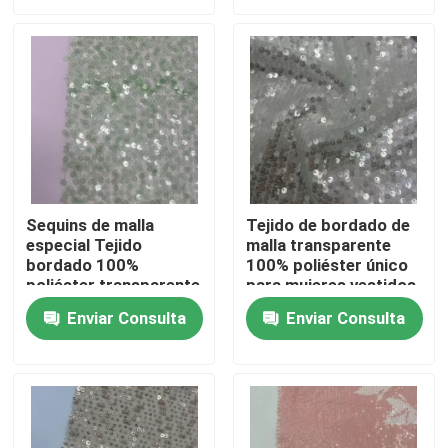
Sobre nosotros
Recorrido por la fábrica
Control de calidad
Sequins de malla
Tejido de bordado de
especial Tejido
malla transparente
Contacta con nosotros
bordado 100%
100% poliéster único
poliéster transparente
para mujeres vestidos
verde único para
de fiesta
Solicitar una cita
Enviar Consulta
Enviar Consulta
mujeres vestidos de
fiesta
Terry Fabric francés
Tela viscosa de lino