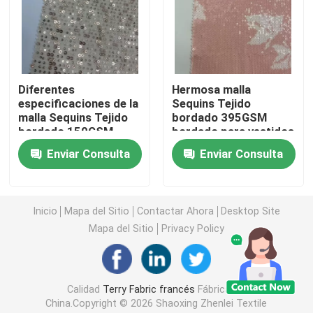
Tela polar del paño grueso y suave
Shell Fabric suave
Diferentes
Hermosa malla
especificaciones de la
Sequins Tejido
malla Sequins Tejido
bordado 395GSM
Tejido de bordado de algodón
bordado 150GSM
bordado para vestidos
bordado para mujeres
de fiesta
Enviar Consulta
Enviar Consulta
vestidos
Tela del bordado de las lentejuelas
Inicio
Mapa del Sitio
Contactar Ahora
Desktop Site
Tejidos de tejido de jacquard
Mapa del Sitio
Privacy Policy
Fabricación de tejidos de jacquard
Calidad
Terry Fabric francés
Fábrica De
Tejido de jersey deportivo
China.Copyright © 2026 Shaoxing Zhenlei Textile