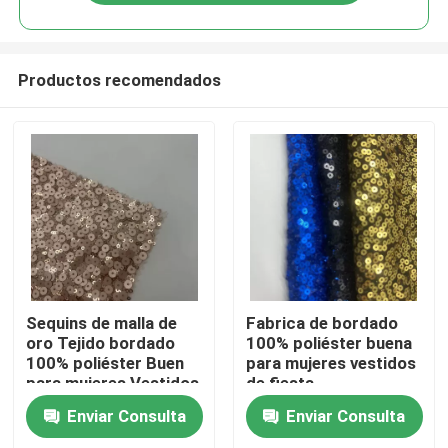
Productos recomendados
En casa
Sequins de malla de
Fabrica de bordado
oro Tejido bordado
100% poliéster buena
100% poliéster Buen
para mujeres vestidos
Productos
para mujeres Vestidos
de fiesta
de fiesta
Enviar Consulta
Enviar Consulta
Los vídeos