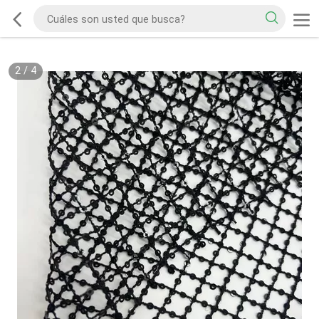
2
/
4