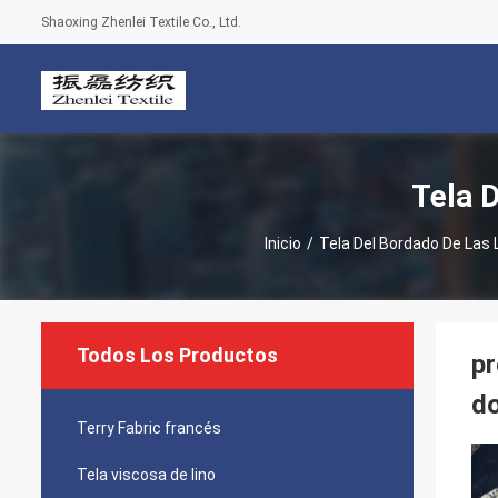
Shaoxing Zhenlei Textile Co., Ltd.
Tela 
Inicio
/
Tela Del Bordado De Las 
Todos Los Productos
pr
d
Terry Fabric francés
Tela viscosa de lino