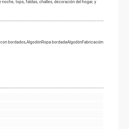
 noche, tops, faldas, challes, decoración del hogar, y
 con bordados,
Algodón
Ropa bordada
Algodón
Fabricación