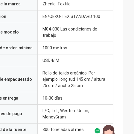
e la marca
Zhenlei Textile
ción
EN/OEKO-TEX STANDARD 100
M04-038 Las condiciones de
e modelo
trabajo
 de orden mínima
1000 metros
USD4/ M
Rollo de tejido orgánico. Por
 de empaquetado
ejemplo: longitud 145 cm / altura
25 cm / ancho 25 cm
e entrega
10-30 días
L/C, T/T, Western Union,
nes de pago
MoneyGram
 de la fuente
300 toneladas al mes