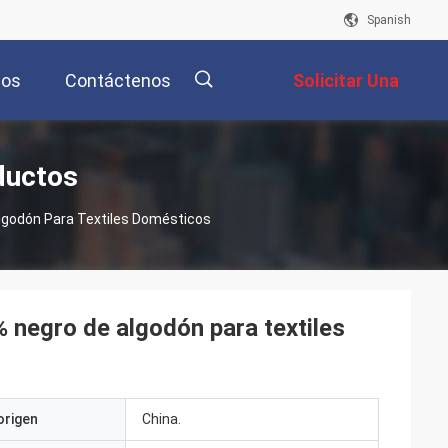
Spanish
eos
Contáctenos
Solicitar Una
Cotización
描
ductos
lgodón Para Textiles Domésticos
述
 negro de algodón para textiles
origen
China.