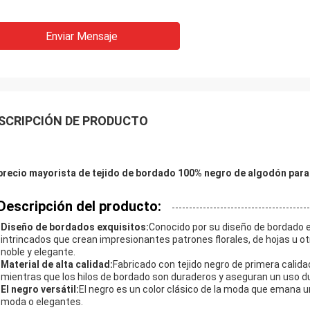
Enviar Mensaje
SCRIPCIÓN DE PRODUCTO
precio mayorista de tejido de bordado 100% negro de algodón para
Deja un mensaje
¡Te llamaremos pronto!
Descripción del producto:
Diseño de bordados exquisitos:
Conocido por su diseño de bordado e
intrincados que crean impresionantes patrones florales, de hojas u 
noble y elegante.
Material de alta calidad:
Fabricado con tejido negro de primera calida
mientras que los hilos de bordado son duraderos y aseguran un uso d
El negro versátil:
El negro es un color clásico de la moda que emana u
moda o elegantes.