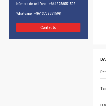
Número de teléfono :
+8613758551598
Whatsapp :
+8613758551598
Contacto
DA
Pat
Ta
El 