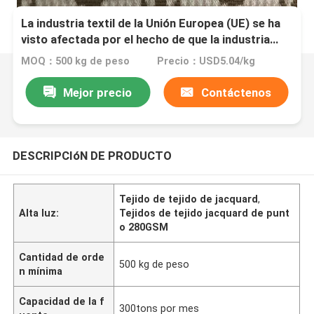
La industria textil de la Unión Europea (UE) se ha
visto afectada por el hecho de que la industria
textil de la Unión Europea (UE) no se ha
MOQ：500 kg de peso
Precio：USD5.04/kg
beneficiado de la ayuda de los Estados miembros.
Mejor precio
Contáctenos
DESCRIPCIóN DE PRODUCTO
Tejido de tejido de jacquard
,
Alta luz:
Tejidos de tejido jacquard de punt
o 280GSM
Cantidad de orde
500 kg de peso
n mínima
Capacidad de la f
300tons por mes