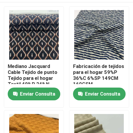
Mediano Jacquard
Fabricación de tejidos
Cable Tejido de punto
para el hogar 59%P
Tejido para el hogar
36%C 6%SP 149CM
Textil 49%R 24%N
160GSM
24%P 3%SP 150CM
Inicio
Enviar Consulta
Enviar Consulta
360GSM F01-051
Sobre nosotros
Contactos