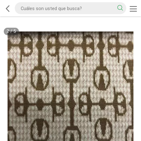
2
/
5