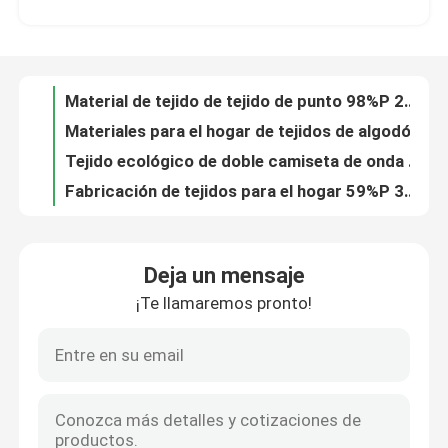
Materiales para el hogar de tejidos de algodón poliéster jacquard jersey tejido de punto waffle material textil 59%C 37%P 4%SP C14-058
Tejido ecológico de doble camiseta de onda Jacquard de tejido de estiramiento para el hogar Nube textil 72%C 24%R 4%C14-059
Sobre nosotros
Fabricación de tejidos para el hogar 59%P 36%C 6%SP 149CM 160GSM
Cable de poliéster de algodón Tejido Jacquard Sí 89%P 6%M 5%SP 148CM 165GSM C03-021
Recorrido por la fábrica
Mediano GSM Tejido Jacquard Tejido 98% Poliéster 2% Espandéx 16CM 300GSN F01-050
Forma Técnicas de varios colores Sequins bordados Material M01-043
Control de calidad
Varias formas Sequins Ropa bordada para la venta M13-003
Disponible en varios diseños Sequins bordado Ropa de forma disponible M13-035
Contacta con nosotros
Sequins Tejido bordado Varios diseños y estilos disponibles M13-032
Deja un mensaje
Varios diseños bordados Tejidos de seda Material de bordado M13-004
¡Te llamaremos pronto!
Solicitar una cita
Sequins Tejido bordado - Varios diseños Materiales disponibles Sequins M13-008
Disponible en varios colores Sequins Tejido bordado con tejido bordado M13-018
Varias características disponibles Sequinas bordado Tejido con bordado Sí para varios pesos M13-013
Terry Fabric francés
Tela bordada con diferentes espesores y técnicas
Varios pesos disponibles Sequins Tejido de bordado con varios diseños y características M13-024
Tela viscosa de lino