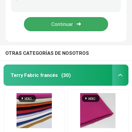
Mediano Jacquard Cable Tejido de punto Tejido para el hogar Textil 49%R 24%N 24%P 3%SP 150CM 360GSM F01-051
Tejido de jacquard para calzado a medida F02-083
Tela polar del paño grueso y suave
Fabricación de tejidos de tejido jacquard de punto ecológico F02-087
Calzado Tricotado Tejido Jacquard Textil Medio CMF01-052
Shell Fabric suave
Tejido de bordado de algodón
OTRAS CATEGORÍAS DE NOSOTROS
Tela del bordado de las lentejuelas
Terry Fabric francés
(30)
Tejidos de tejido de jacquard
Fabricación de tejidos de jacquard
Tejido de jersey deportivo