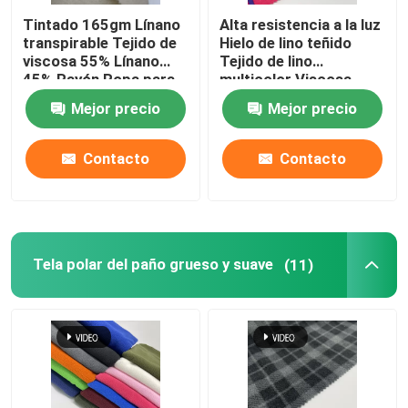
Tintado 165gm Línano
Alta resistencia a la luz
transpirable Tejido de
Hielo de lino teñido
viscosa 55% Línano
Tejido de lino
45% Rayón Ropa para
multicolor Viscosa
mujeres
Resistencia a las
Mejor precio
Mejor precio
arrugas
Contacto
Contacto
Tela polar del paño grueso y suave
(11)