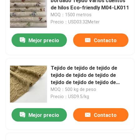
bordado Tejido Varios cuentos
de hilos Eco-friendly M04-LK011
MOQ：1500 metros
Precio：USD03.32Meter
Mejor precio
Contacto
Tejido de tejido de tejido de
tejido de tejido de tejido de
tejido de tejido de tejido de
tejido de tejido de tejido de
MOQ：500 kg de peso
tejido de tejido de tejido de
Precio：USD9.5/kg
tejido de tejido de tejido de
tejido de tejido de tejido de
Mejor precio
Contacto
tejido de tejido de tejido de
tejido de tejido de tejido de
tejido de tejido de tejido de
tejido de tejido de tejido de