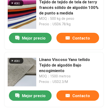
Tejido de tejido de tela de terry
tejido de tejido de tejido de
francés sólido de algodón 100%
tejido de tejido de tejido de
de punto a medida
tejido de tejido de tejido de
MOQ：500 kg de peso
tejido de tejido de tejido de
Precio：USD6.78/kg
tejido de tejido de tejido de
tejido de tejido de
Mejor precio
Contacto
Línano Viscoso Yano teñido
Tejido de algodón Bajo
encogimiento
MOQ：1500 metros
Precio：USD2.3/M
Mejor precio
Contacto