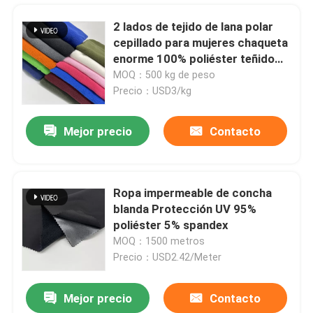
2 lados de tejido de lana polar
cepillado para mujeres chaqueta
enorme 100% poliéster teñido
160gm caliente
MOQ：500 kg de peso
Precio：USD3/kg
Mejor precio
Contacto
Ropa impermeable de concha
blanda Protección UV 95%
En casa
poliéster 5% spandex
MOQ：1500 metros
Precio：USD2.42/Meter
Productos
Mejor precio
Contacto
Material de tejido de tejido de punto 98%P 2%Sp 160cm 360gsm C13-094
Los vídeos