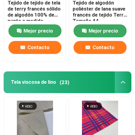
Tejido de tejido de tela
Tejido de algodón
de terry francés sólido
poliéster de lana suave
Tela tejida del tweed
de algodón 100% de
francés de tejido Terry
punto a medida
Tamaño A4
Mejor precio
Mejor precio
Contacto
Contacto
Tela viscosa de lino
(23)