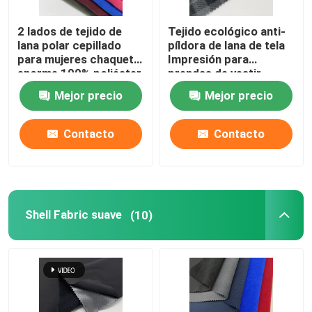
2 lados de tejido de
Tejido ecológico anti-
lana polar cepillado
píldora de lana de tela
para mujeres chaqueta
Impresión para
enorme 100% poliéster
prendas de vestir
teñido 160gm caliente
Varios colores
Mejor precio
Mejor precio
Contacto
Contacto
Shell Fabric suave
(10)