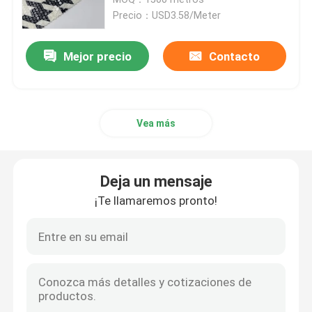
Precio：USD3.58/Meter
Tela polar del paño grueso y suave
Mejor precio
Contacto
Shell Fabric suave
Vea más
Tejido de bordado de algodón
Tela del bordado de las lentejuelas
Deja un mensaje
¡Te llamaremos pronto!
Tejidos de tejido de jacquard
Fabricación de tejidos de jacquard
Tejido de jersey deportivo