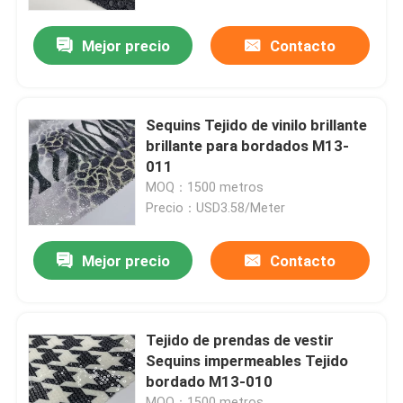
Mejor precio
Contacto
Sobre nosotros
Recorrido por la fábrica
Sequins Tejido de vinilo brillante
brillante para bordados M13-
Control de calidad
011
MOQ：1500 metros
Precio：USD3.58/Meter
Contacta con nosotros
Mejor precio
Contacto
Solicitar una cita
Terry Fabric francés
Tejido de prendas de vestir
Sequins impermeables Tejido
bordado M13-010
Tela viscosa de lino
MOQ：1500 metros