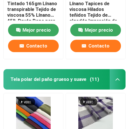
Tintado 165gm Línano
Línano Tapices de
transpirable Tejido de
viscosa Hilados
viscosa 55% Línano
teñidos Tejido de
45% Rayón Ropa para
algodón Impresión de
mujeres
tejidos para el hogar
Mejor precio
Mejor precio
Lavable en máquina
Contacto
Contacto
Tela polar del paño grueso y suave
(11)